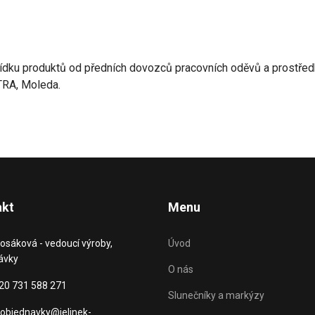
bídku produktů od předních dovozců pracovních oděvů a prostře
RA, Moleda.
akt
Menu
osáková - vedoucí výroby,
Úvod
ávky
O nás
420 731 588 271
Slunečníky a markýzy
objednavky@jelinek-