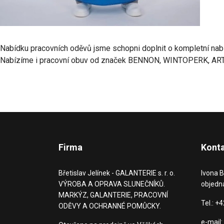
Nabídku pracovních oděvů jsme schopni doplnit o kompletní na
Nabízíme i pracovní obuv od značek BENNON, WINTOPERK, ART
Firma
Kont
Břetislav Jelínek - GALANTERIE s. r. o.
Ivona B
VÝROBA A OPRAVA SLUNEČNÍKŮ.
objedn
MARKÝZ, GALANTERIE, PRACOVNÍ
Tel.: +
ODĚVY A OCHRANNÉ POMŮCKY.
e-mail: