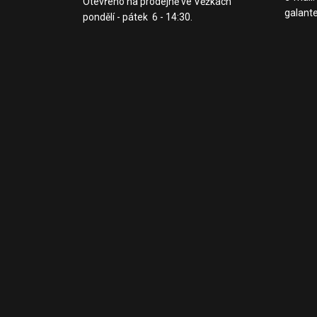
Otevřeno na prodejně ve Věžkách
galante
pondělí - pátek 6 - 14:30.