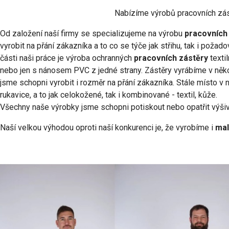
Nabízíme výrobů pracovních zást
Od založení naší firmy se specializujeme na výrobu
pracovních
vyrobit na přání zákazníka a to co se týče jak střihu, tak i pož
části naši práce je výroba ochranných
pracovních zástěry
texti
nebo jen s nánosem PVC z jedné strany. Zástěry vyrábíme v něko
jsme schopni vyrobit i rozměr na přání zákazníka. Stále místo v n
rukavice, a to jak celokožené, tak i kombinované - textil, kůže.
Všechny naše výrobky jsme schopni potiskout nebo opatřit výšiv
Naší velkou výhodou oproti naší konkurenci je, že vyrobíme i
mal