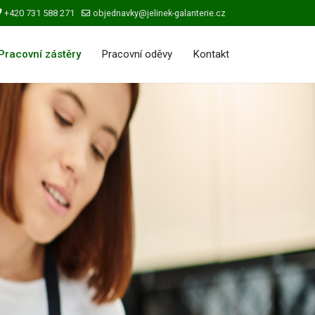
+420 731 588 271
objednavky@jelinek-galanterie.cz
Pracovní zástěry
Pracovní oděvy
Kontakt